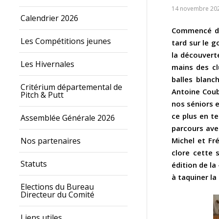
14 novembre 20
Calendrier 2026
Commencé déb
Les Compétitions jeunes
tard sur le g
la découverte
Les Hivernales
mains des cl
balles blanc
Critérium départemental de
Antoine Coub
Pitch & Putt
nos séniors 
ce plus en t
Assemblée Générale 2026
parcours ave
Nos partenaires
Michel et Fr
clore cette 
Statuts
édition de la
à taquiner la
Elections du Bureau
Directeur du Comité
Liens utiles