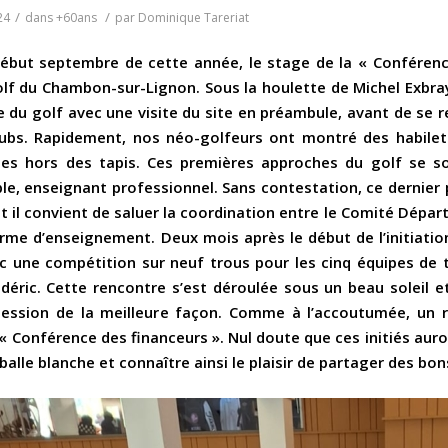
/
/
24
dans
+60ans
par
Dominique Tareriat
ut septembre de cette année, le stage de la « Conférence
olf du Chambon-sur-Lignon. Sous la houlette de Michel Exbray
 du golf avec une visite du site en préambule, avant de se ren
ubs. Rapidement, nos néo-golfeurs ont montré des habilet
hes hors des tapis. Ces premières approches du golf se s
le, enseignant professionnel. Sans contestation, ce dernier 
et il convient de saluer la coordination entre le Comité Dép
erme d’enseignement. Deux mois après le début de l’initiatio
c une compétition sur neuf trous pour les cinq équipes de tr
édéric. Cette rencontre s’est déroulée sous un beau soleil
session de la meilleure façon. Comme à l’accoutumée, un 
 « Conférence des financeurs ». Nul doute que ces initiés auron
 balle blanche et connaître ainsi le plaisir de partager des b