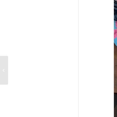
Les Hivernales
2024/2025 : c’est
reparti !