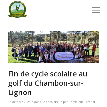
Fin de cycle scolaire au
golf du Chambon-sur-
Lignon
/
/
15 octobre 2025
dans
Golf scolaire
par
Dominique Tareriat